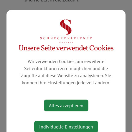
Unsere Seite verwendet Cookies
Wir verwenden Cookies, um erweiterte
Seitenfunktionen zu ermöglichen und die
Zugriffe auf diese Website zu analysieren. Sie
Und so schauen wir bewusst nach vorne,
können Ihre Einstellungen jederzeit ändern.
vergessen dabei aber nicht den Blick
zurück. Unsere Tradition birgt
Verantwortung, der wir uns mit Freude
Alles akzeptieren
stellen.
Individuelle Einstellungen